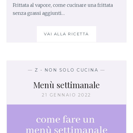
Frittata al vapore, come cucinare una frittata
senza grassi aggiunti…
VAI ALLA RICETTA
F
R
I
T
T
A
—
Z - NON SOLO CUCINA
—
T
A
Menù settimanale
A
L
21 GENNAIO 2022
V
A
P
O
R
E