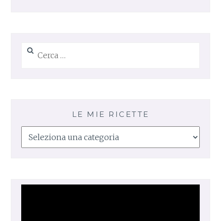
Ricerca
per:
LE MIE RICETTE
Le
mie
ricette
Video
Player