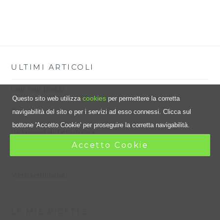
ULTIMI ARTICOLI
Cous cous freddo
cookies
Questo sito web utilizza
per permettere la corretta
Dieta dissociata
navigabilità del sito e per i servizi ad esso connessi. Clicca sul
bottone 'Accetto Cookie' per proseguire la corretta navigabilità.
Dado vegetale fatto in casa
Accetto Cookie
Frittata al vapore
Menù settimanale
LE MIE RICETTE