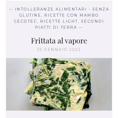
V
E
—
INTOLLERANZE ALIMENTARI - SENZA
G
GLUTINE
,
RICETTE CON MAMBO
E
CECOTEC
,
RICETTE LIGHT
,
SECONDI
T
PIATTI DI TERRA
—
A
L
Frittata al vapore
E
F
25 GENNAIO 2022
A
T
T
O
I
N
C
A
S
A