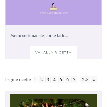
Menù settimanale, come farlo…
VAI ALLA RICETTA
M
E
N
Ù
S
E
Pagine ricette:
1
2
3
4
5
6
7
...
223
»
T
T
I
M
A