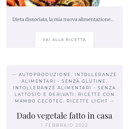
Dieta dissociata, la mia nuova alimentazione…
VAI ALLA RICETTA
D
I
E
T
A
D
—
AUTOPRODUZIONE
,
INTOLLERANZE
I
ALIMENTARI - SENZA GLUTINE
,
S
INTOLLERANZE ALIMENTARI - SENZA
S
LATTOSIO E DERIVATI
,
RICETTE CON
O
MAMBO CECOTEC
,
RICETTE LIGHT
—
C
I
Dado vegetale fatto in casa
A
T
1 FEBBRAIO 2022
A