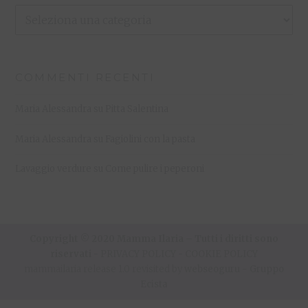
Le
Mie
Ricette
COMMENTI RECENTI
Maria Alessandra
su
Pitta Salentina
Maria Alessandra
su
Fagiolini con la pasta
Lavaggio verdure
su
Come pulire i peperoni
Copyright © 2020 Mamma Ilaria – Tutti i diritti sono
riservati -
PRIVACY POLICY
-
COOKIE POLICY
mammailaria release 1.0 revisited by
webseoguru
-
Gruppo
Ecista