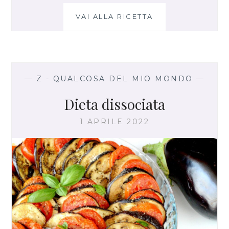
VAI ALLA RICETTA
C
O
U
S
C
O
—
Z - QUALCOSA DEL MIO MONDO
—
U
S
Dieta dissociata
F
R
1 APRILE 2022
E
D
D
O